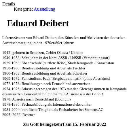
Details
Kategorie:
Ausstellung
Eduard Deibert
Lebenszäsuren von Eduard Deibert, des Künstlers und Aktivisten der deutschen
Ausreisebewegung in den 1970er/80er Jahren:
1942: geboren in Schatzen, Gebiet Odessa / Ukraine
1949-1958: Schuljahre in der Komi ASSR / UdSSR (Verbannungsort)
1959-1963: Abendschule (mittlere Reife), Stadt Karaganda / Kasachstan
1958-1960: Berufsausbildung und Arbeit als Tischler
1960-1963: Berufsausbildung und Arbeit als Schreiner
1969-1972: Fernstudium, Fach ‘Bergbauautomatik‘ (ohne Abschluss)
1972-1978: Bemühungen nach Deutschland auszureisen
1974-1976: Arbeitslager wegen der 1973 mit den Gleichgesinnten in Karaganda
organisierten Demonstration für die freie Ausreise aus der UdSSR
1978: Ausreise nach Deutschland (Bochum)
1978-1980: Fachausbildung als Informationselektroniker
1981-2004: berufliche Tätigkeit als Facharbeiter bei Siemens AG
2005–2022: Rentner
Zu Gott heimgekehrt am 15. Februar 2022