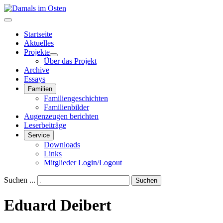
Startseite
Aktuelles
Projekte
Über das Projekt
Archive
Essays
Familien
Familiengeschichten
Familienbilder
Augenzeugen berichten
Leserbeiträge
Service
Downloads
Links
Mitglieder Login/Logout
Suchen ...
Suchen
Eduard Deibert