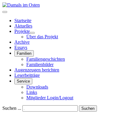
Startseite
Aktuelles
Projekte
Über das Projekt
Archive
Essays
Familien
Familiengeschichten
Familienbilder
Augenzeugen berichten
Leserbeiträge
Service
Downloads
Links
Mitglieder Login/Logout
Suchen ...
Suchen