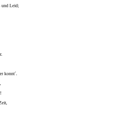
– und Leid;
r.
r konnt´.
,
!
eit,