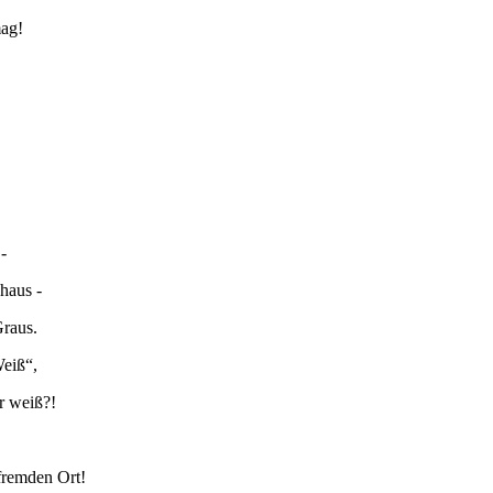
mag!
-
haus -
Graus.
Weiß“,
r weiß?!
 fremden Ort!