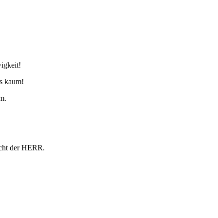
igkeit!
es kaum!
um.
richt der HERR.