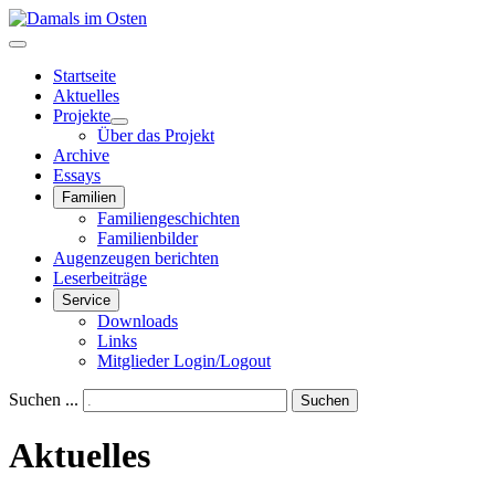
Startseite
Aktuelles
Projekte
Über das Projekt
Archive
Essays
Familien
Familiengeschichten
Familienbilder
Augenzeugen berichten
Leserbeiträge
Service
Downloads
Links
Mitglieder Login/Logout
Suchen ...
Suchen
Aktuelles