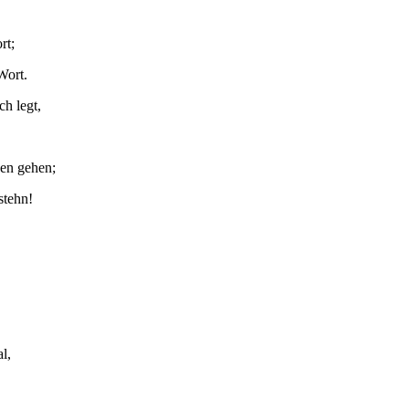
rt;
Wort.
h legt,
den gehen;
stehn!
l,