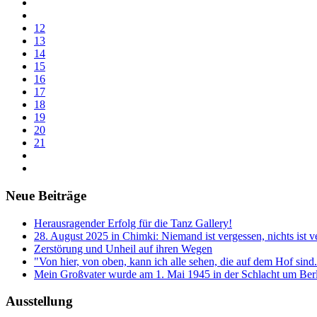
12
13
14
15
16
17
18
19
20
21
Neue Beiträge
Herausragender Erfolg für die Tanz Gallery!
28. August 2025 in Chimki: Niemand ist vergessen, nichts ist v
Zerstörung und Unheil auf ihren Wegen
"Von hier, von oben, kann ich alle sehen, die auf dem Hof sind
Mein Großvater wurde am 1. Mai 1945 in der Schlacht um Berli
Ausstellung